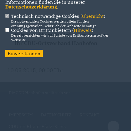
erfahren Sie unter
Informationen finden Sie in unserer
Datenschutzerklärung
.
Technisch notwendige Cookies (
Übersicht
)
www.martin-hebich.de
Die notwendigen Cookies werden allein für den
ordnungsgemäßen Gebrauch der Webseite benötigt.
Cookies von Drittanbietern (
Hinweis
)
Schauen Sie mal rein!
Derzeit verzichten wir auf Scripte von Drittanbietern auf der
Webseite.
Ihr CDU-Ortsverband Hanhofen
Einverstanden
10.05.2015, 00:00 Uhr
Die CDU Hanhofen stellt sich vor
IMPRESSUM
DATENSCHUTZ
KONTAKT
CDU im Rhein-Pfalz-Kreis