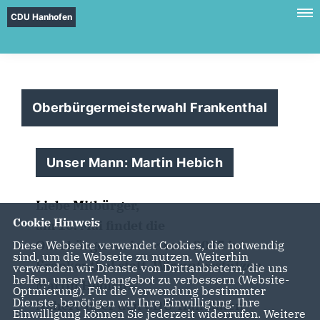
CDU Hanhofen
Oberbürgermeisterwahl Frankenthal
Unser Mann: Martin Hebich
Liebe Mitbürger,
Cookie Hinweis
am 10. Mai findet die
Oberbürgermeisterwahl 2015 in
Diese Webseite verwendet Cookies, die notwendig
sind, um die Webseite zu nutzen. Weiterhin
Frankenthal statt. Wir unterstützen
verwenden wir Dienste von Drittanbietern, die uns
helfen, unser Webangebot zu verbessern (Website-
Martin Hebich!
Optmierung). Für die Verwendung bestimmter
Dienste, benötigen wir Ihre Einwilligung. Ihre
Nähere über den CDU-Kandiaten
Einwilligung können Sie jederzeit widerrufen. Weitere